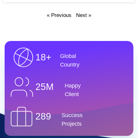
« Previous
Next »
18+
Global
Country
25M
Happy
Client
289
Success
Projects