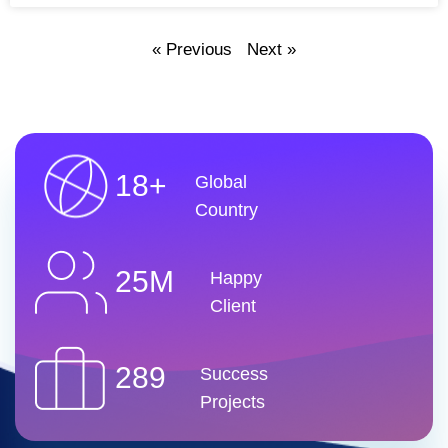
« Previous
Next »
18+
Global
Country
25M
Happy
Client
289
Success
Projects