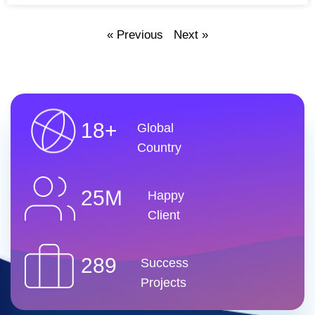
« Previous
Next »
18+
Global
Country
25M
Happy
Client
289
Success
Projects