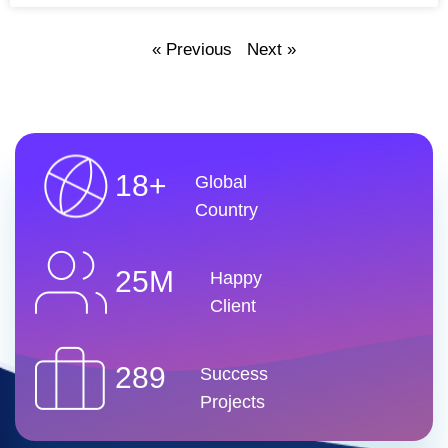
« Previous
Next »
18+
Global
Country
25M
Happy
Client
289
Success
Projects