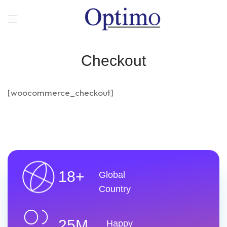
Checkout
[woocommerce_checkout]
18+
Global
Country
25M
Happy