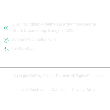
Get In Touch
2 Soi Krungthep-Kreetha 19, Krungthep-Kreetha
Road, Sapansoong, Bangkok 10250
support@optimothai.com
02-368-2833
Copyright 2022
by Optimo Thailand, All Rights Reserved.
Terms & Condition
Careers
Privacy Policy