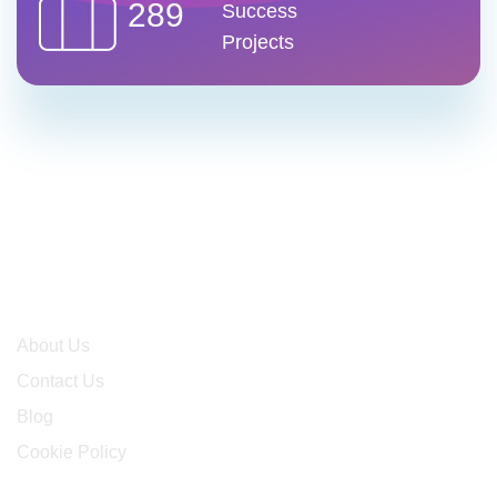
289
Success
Projects
Company
About Us
Contact Us
Blog
Cookie Policy