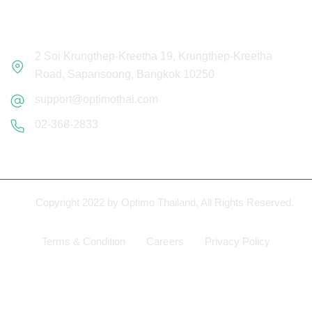
Get In Touch
2 Soi Krungthep-Kreetha 19, Krungthep-Kreetha
Road, Sapansoong, Bangkok 10250
support@optimothai.com
02-368-2833
Copyright 2022
by Optimo Thailand, All Rights Reserved.
Terms & Condition
Careers
Privacy Policy